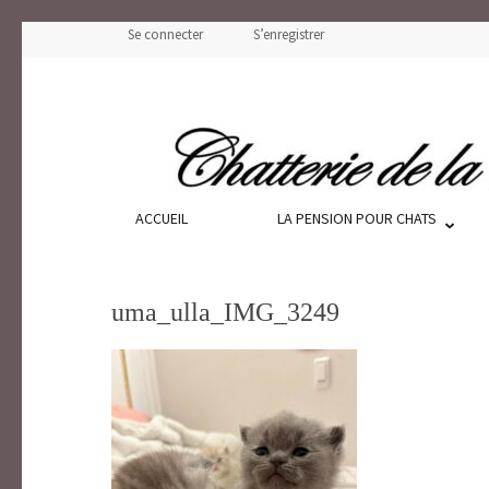
Aller
Se connecter
S’enregistrer
au
contenu
(Pressez
Entrée)
Un amour de scottish
ACCUEIL
LA PENSION POUR CHATS
uma_ulla_IMG_3249