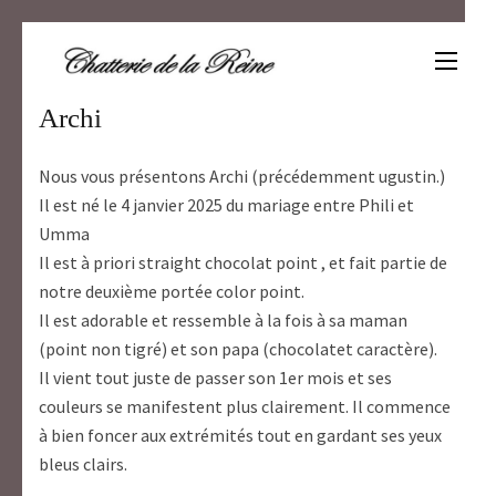
Aller
au
contenu
Un amour de scottish
(Pressez
Entrée)
Archi
Nous vous présentons Archi (précédemment ugustin.)
Il est né le 4 janvier 2025 du mariage entre Phili et
Umma
Il est à priori straight chocolat point , et fait partie de
notre deuxième portée color point.
Il est adorable et ressemble à la fois à sa maman
(point non tigré) et son papa (chocolatet caractère).
Il vient tout juste de passer son 1er mois et ses
couleurs se manifestent plus clairement. Il commence
à bien foncer aux extrémités tout en gardant ses yeux
bleus clairs.