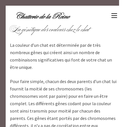
Aller
au
contenu
Un amour de scottish
(Pressez
La génétique des couleurs chez le chat
Entrée)
La couleur d’un chat est déterminée par de très
nombreux gênes qui créent ainsi un nombre de
combinaisons significatives qui font de votre chat un
être unique.
Pour faire simple, chacun des deux parents d’un chat lui
fournit la moitié de ses chromosomes (les
chromosomes vont par paire) pour en faire un être
complet. Les différents gênes codant pour la couleur
sont ainsi transmis pour moitié par chacun des
parents. Ces gênes étant portés par des chromosomes
différents, il n’y a pas de corrélation entre eux.