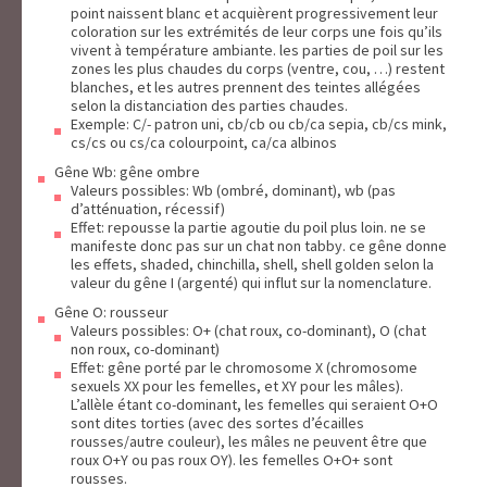
point naissent blanc et acquièrent progressivement leur
coloration sur les extrémités de leur corps une fois qu’ils
vivent à température ambiante. les parties de poil sur les
zones les plus chaudes du corps (ventre, cou, …) restent
blanches, et les autres prennent des teintes allégées
selon la distanciation des parties chaudes.
Exemple: C/- patron uni, cb/cb ou cb/ca sepia, cb/cs mink,
cs/cs ou cs/ca colourpoint, ca/ca albinos
Gêne Wb: gêne ombre
Valeurs possibles: Wb (ombré, dominant), wb (pas
d’atténuation, récessif)
Effet: repousse la partie agoutie du poil plus loin. ne se
manifeste donc pas sur un chat non tabby. ce gêne donne
les effets, shaded, chinchilla, shell, shell golden selon la
valeur du gêne I (argenté) qui influt sur la nomenclature.
Gêne O: rousseur
Valeurs possibles: O+ (chat roux, co-dominant), O (chat
non roux, co-dominant)
Effet: gêne porté par le chromosome X (chromosome
sexuels XX pour les femelles, et XY pour les mâles).
L’allèle étant co-dominant, les femelles qui seraient O+O
sont dites torties (avec des sortes d’écailles
rousses/autre couleur), les mâles ne peuvent être que
roux O+Y ou pas roux OY). les femelles O+O+ sont
rousses.