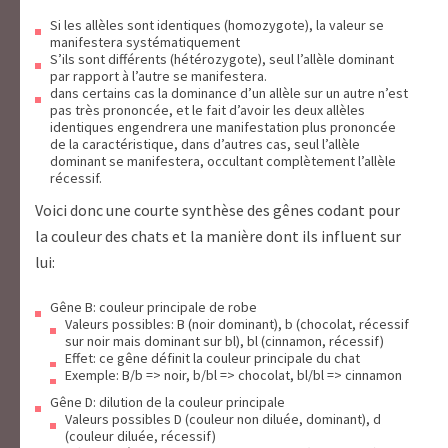
Si les allèles sont identiques (homozygote), la valeur se
manifestera systématiquement
S’ils sont différents (hétérozygote), seul l’allèle dominant
par rapport à l’autre se manifestera.
dans certains cas la dominance d’un allèle sur un autre n’est
pas très prononcée, et le fait d’avoir les deux allèles
identiques engendrera une manifestation plus prononcée
de la caractéristique, dans d’autres cas, seul l’allèle
dominant se manifestera, occultant complètement l’allèle
récessif.
Voici donc une courte synthèse des gênes codant pour
la couleur des chats et la manière dont ils influent sur
lui:
Gêne B: couleur principale de robe
Valeurs possibles: B (noir dominant), b (chocolat, récessif
sur noir mais dominant sur bl), bl (cinnamon, récessif)
Effet: ce gêne définit la couleur principale du chat
Exemple: B/b => noir, b/bl => chocolat, bl/bl => cinnamon
Gêne D: dilution de la couleur principale
Valeurs possibles D (couleur non diluée, dominant), d
(couleur diluée, récessif)