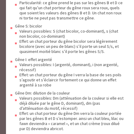
Particularité: ce gêne prend le pas sur les gênes B et D ce
qui fait qu’un chat porteur du gêne roux sera roux, quels
que soient les valeurs des gênes B et D. Un chat non roux
ni tortie ne peut pas transmettre ce gêne.
Gêne S: bicolor
Valeurs possibles: S (chat bicolor, co-dominant), s (chat
non bicolor, co-dominant)
Effet: un chat porteur du gêne bicolor sera légèrement
bicolore (avec un peu de blanc) s’il porte un seul S/s, et
quasiment moitié blanc s’il porte les gênes S/S.
Gêne I: effet argenté
Valeurs possibles: I (argenté, dominant), i (non argenté,
récessif)
Effet: un chat porteur du gêne I verra la base de ses poils
s’agoutir et s’éclaircir fortement ce qui donne un effet
argenté à sa robe
Gêne Dm: dilution de la couleur
Valeurs possibles: Dm (atténuation de la couleur si elle est
déjà diluée par le gêne D, dominant), dm (pas
d’atténuation du motif, récessif)
Effet: un chat porteur du gêne Dm verra la couleur portée
par les gênes B et D s’estomper. ainsi un chat bleu, lilac ou
fawn deviendra « caramel », et un chat crème (roux dilué
par D) deviendra abricot.