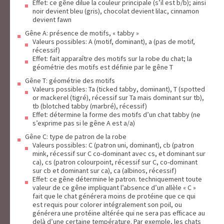
Effet: ce gêne dilue la couleur principale (s’il est b/b); ainsi
noir devient bleu (gris), chocolat devient lilac, cinnamon
devient fawn
Gêne A: présence de motifs, « tabby »
Valeurs possibles: A (motif, dominant), a (pas de motif,
récessif)
Effet: fait apparaître des motifs sur la robe du chat; la
géométrie des motifs est définie par le gêne T
Gêne T: géométrie des motifs
Valeurs possibles: Ta (ticked tabby, dominant), T (spotted
or mackerel (tigré), récessif sur Ta mais dominant sur tb),
tb (blotched tabby (marbré), récessif)
Effet: détermine la forme des motifs d’un chat tabby (ne
s’exprime pas si le gêne A est a/a)
Gêne C: type de patron de la robe
Valeurs possibles: C (patron uni, dominant), cb (patron
mink, récessif sur C co-dominant avec cs, et dominant sur
ca), cs (patron colourpoint, récessif sur C, co-dominant
sur cb et dominant sur ca), ca (albinos, récessif)
Effet: ce gêne détermine le patron. techniquement toute
valeur de ce gêne impliquant l’absence d’un allèle « C »
fait que le chat générera moins de protéine que ce qui
est requis pour colorer intégralement son poil, ou
générera une protéine altérée qui ne sera pas efficace au
delà d’une certaine température. Par exemple, les chats