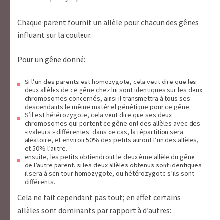
Chaque parent fournit un allèle pour chacun des gênes
influant sur la couleur.
Pour un gêne donné:
Si l’un des parents est homozygote, cela veut dire que les
deux allèles de ce gêne chez lui sont identiques sur les deux
chromosomes concernés, ainsi il transmettra à tous ses
descendants le même matériel génétique pour ce gêne.
S’il est hétérozygote, cela veut dire que ses deux
chromosomes qui portent ce gêne ont des allèles avec des
« valeurs » différentes. dans ce cas, la répartition sera
aléatoire, et environ 50% des petits auront l’un des allèles,
et 50% l’autre.
ensuite, les petits obtiendront le deuxième allèle du gêne
de l’autre parent. si les deux allèles obtenus sont identiques
il sera à son tour homozygote, ou hétérozygote s’ils sont
différents.
Cela ne fait cependant pas tout; en effet certains
allèles sont dominants par rapport à d’autres: