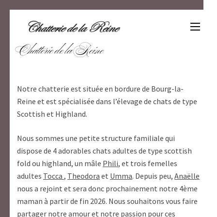
Aller
au
contenu
Un amour de scottish
(Pressez
Chatterie de la Reine
Entrée)
Notre chatterie est située en bordure de Bourg-la-
Reine et est spécialisée dans l’élevage de chats de type
Scottish et Highland.
Nous sommes une petite structure familiale qui
dispose de 4 adorables chats adultes de type scottish
fold ou highland, un mâle
Phili
, et trois femelles
adultes
Tocca
,
Theodora
et
Umma
. Depuis peu,
Anaëlle
nous a rejoint et sera donc prochainement notre 4ème
maman à partir de fin 2026. Nous souhaitons vous faire
partager notre amour et notre passion pour ces