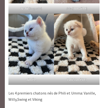
Archi
(Augustin)
Aria (
Annaëlle
)
Aimée
Yuki (Amélie)
Les 4 premiers chatons nés de Phili et Umma: Vanille,
Willy,Swing et Viking