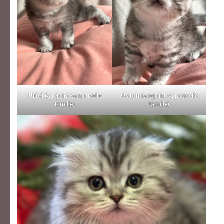
Uriel
(a rejoint sa nouvelle
Uston
(a rejoint sa nouvelle
famille)
famille)