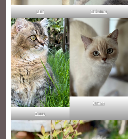
Phili
Théodora
Umma
Tocca