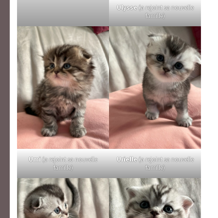
Ulysse
(a rejoint sa nouvelle
famille)
Umi
(a rejoint sa nouvelle
Urielle
(a rejoint sa nouvelle
famille)
famille)