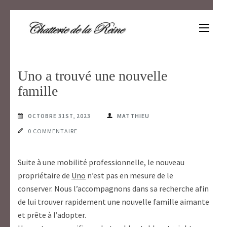
Aller
au
contenu
Un amour de scottish
(Pressez
Entrée)
Uno a trouvé une nouvelle
famille
MATTHIEU
OCTOBRE 31ST, 2023
0 COMMENTAIRE
Suite à une mobilité professionnelle, le nouveau
propriétaire de
Uno
n’est pas en mesure de le
conserver. Nous l’accompagnons dans sa recherche afin
de lui trouver rapidement une nouvelle famille aimante
et prête à l’adopter.