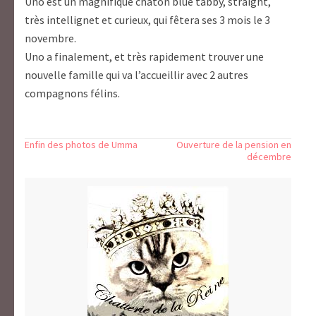
Uno est un magnifique chaton blue tabby, straight,
très intellignet et curieux, qui fêtera ses 3 mois le 3
novembre.
Uno a finalement, et très rapidement trouver une
nouvelle famille qui va l’accueillir avec 2 autres
compagnons félins.
Navigation
Enfin des photos de Umma
Ouverture de la pension en
décembre
de
l’article